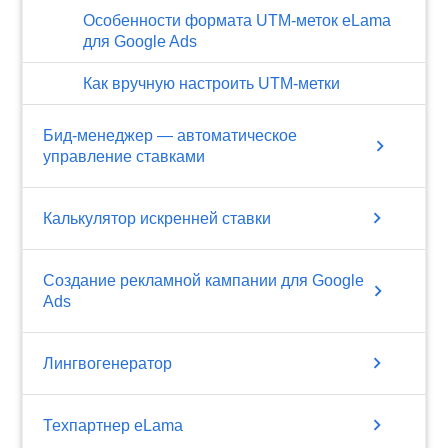
Особенности формата UTM-меток eLama
для Google Ads
Как вручную настроить UTM-метки
Бид-менеджер — автоматическое
chevron_right
управление ставками
chevron_right
Калькулятор искренней ставки
Создание рекламной кампании для Google
chevron_right
Ads
chevron_right
Лингвогенератор
chevron_right
Техпартнер eLama