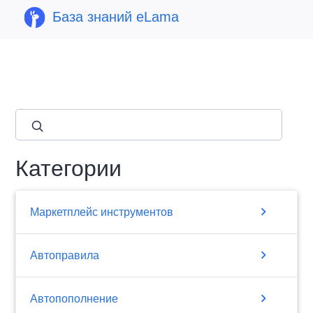
База знаний eLama
close
Категории
chevron_right
Маркетплейс инструментов
chevron_right
Автоправила
chevron_right
Автопополнение