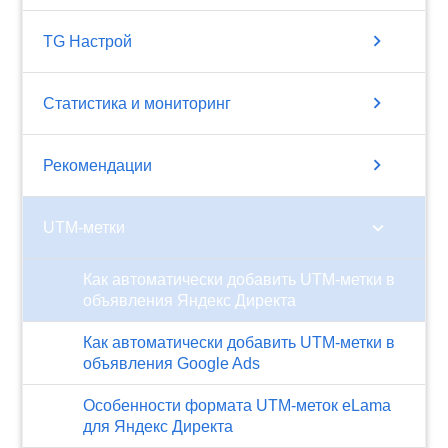
chevron_right
TG Настрой
chevron_right
Статистика и мониторинг
chevron_right
Рекомендации
chevron_right
UTM-метки
Как автоматически добавить UTM-метки в
объявления Яндекс Директа
Как автоматически добавить UTM-метки в
объявления Google Ads
Особенности формата UTM-меток eLama
для Яндекс Директа